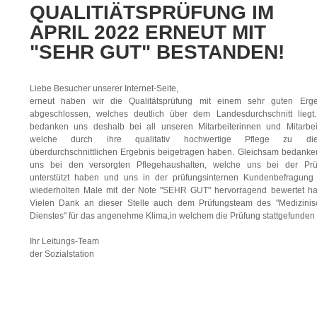
QUALITIÄTSPRÜFUNG IM
APRIL 2022 ERNEUT MIT
"SEHR GUT" BESTANDEN!
Liebe Besucher unserer Internet-Seite,
erneut haben wir die Qualitätsprüfung mit einem sehr guten Erge
abgeschlossen, welches deutlich über dem Landesdurchschnitt liegt
bedanken uns deshalb bei all unseren Mitarbeiterinnen und Mitarbei
welche durch ihre qualitativ hochwertige Pflege zu di
überdurchschnittlichen Ergebnis beigetragen haben. Gleichsam bedanke
uns bei den versorgten Pflegehaushalten, welche uns bei der Prü
unterstützt haben und uns in der prüfungsinternen Kundenbefragung
wiederholten Male mit der Note "SEHR GUT" hervorragend bewertet h
Vielen Dank an dieser Stelle auch dem Prüfungsteam des "Medizinis
Dienstes" für das angenehme Klima,in welchem die Prüfung stattgefunden 
Ihr Leitungs-Team
der Sozialstation